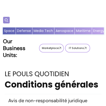
S'abonner
Space
Defense
Media Tech
Aerospace
Maritime
Energy
Our
Business
Marketplace
IT Solutions
Units:
LE POULS QUOTIDIEN
Conditions générales
Avis de non-responsabilité juridique