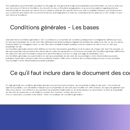
The explanations and information provided on this page are only general and high-level explanations and information on how to write your
own document of Terms & Conditions. You should not rely on this article as legal advice or as recommendations regarding what you
should actually do, because we cannot know in advance what are the specific terms you wish to establish between your business and
your customers and visitors. We recommend that you seek legal advice to help you understand and to assist you in the creation of your
own Terms & Conditions.
Conditions générales - Les bases
Cela étant dit, les Conditions générales (« CG ») constituent un ensemble de conditions juridiquement contraignantes définies par vous,
en tant que propriétaire de ce site web. Elles définissent les limites juridiques régissant les activités des visiteurs du site, ou de vos clients,
lorsqu'ils visitent ou interagissent avec ce site. Elles visent à établir la relation juridique entre les visiteurs du site et vous, en tant que
propriétaire du site.
Les Conditions générales doivent être définies en fonction des besoins spécifiques et de la nature de chaque site web. Par exemple, un
site web proposant des produits à des clients dans le cadre de transactions e-commerce nécessite des Conditions générales différentes
de celles d'un site web fournissant uniquement des informations (comme un blog, une page de destination, etc.).
Les Conditions générales vous permettent, en tant que propriétaire du site web, de vous protéger contre d'éventuelles poursuites
judiciaires. Cependant, cela peut varier d'une juridiction à l'autre. Veillez donc à obtenir des conseils juridiques locaux si vous souhaitez
vous protéger contre d'éventuelles poursuites judiciaires.
​Ce qu'il faut inclure dans le document des c
​En règle générale, les conditions générales abordent souvent les points suivants : qui est autorisé à utiliser le site web ? ; les modes de
paiement possibles ; une déclaration indiquant que le propriétaire du site web peut modifier son offre à l’avenir ; les types de garanties qu’il
offre à ses clients ; une référence aux questions de propriété intellectuelle ou de droits d’auteur, le cas échéant ; le droit du propriétaire
du site web de suspendre ou de résilier le compte d’un membre ; et bien plus encore.
Pour en savoir plus, consultez notre article « Créer une politique de conditions générales ».