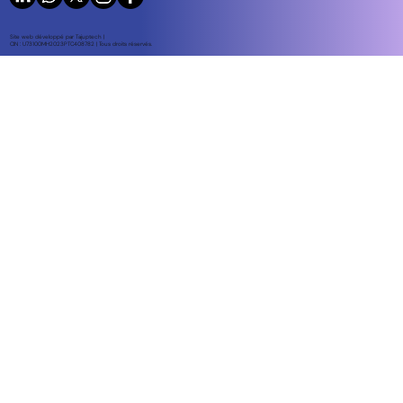
Site web développé par Tajuptech |
CIN : U73100MH2023PTC408782 | Tous droits réservés.